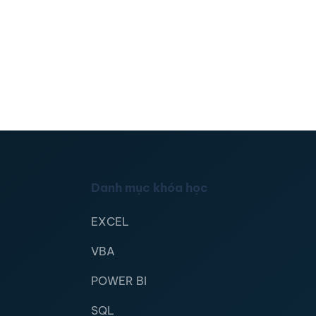
Danh mục khóa học
EXCEL
VBA
POWER BI
SQL