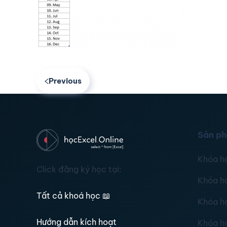
Previous
Sản p
Khóa h
Click đăng ký học tại:
Khóa h
Tất cả khoá học
📖
Khóa h
Hướng dẫn kích hoạt
Khóa h