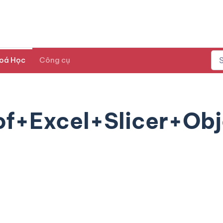
oá Học
Công cụ
f+Excel+Slicer+Obj