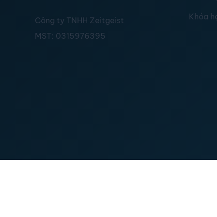
Khóa h
Công ty TNHH Zeitgeist
MST:
0315976395