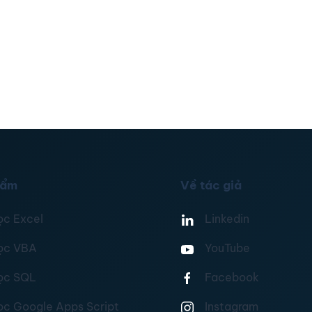
hẩm
Về tác giả
ọc Excel
Linkedin
ọc VBA
YouTube
ọc SQL
Facebook
ọc Google Apps Script
Instagram