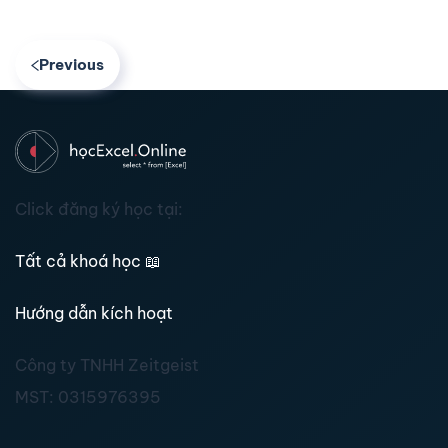
Previous
Click đăng ký học tại:
Tất cả khoá học
📖
Hướng dẫn kích hoạt
Công ty TNHH Zeitgeist
MST:
0315976395