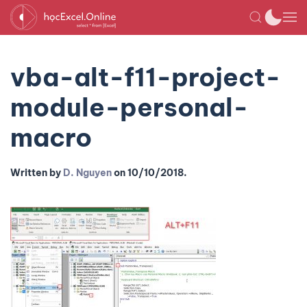
vba-alt-f11-project-
module-personal-
macro
Written by
D. Nguyen
on
10/10/2018
.