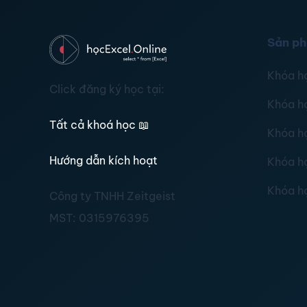
Sản p
Khóa h
Click đăng ký học tại:
Khóa h
Tất cả khoá học
📖
Khóa h
Hướng dẫn kích hoạt
Khóa h
Khóa h
Công ty TNHH Zeitgeist
MST:
0315976395