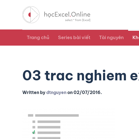
Trang chủ
Series bài viết
Tài nguyên
Kh
03 trac nghiem e
Written by
dtnguyen
on
02/07/2016
.