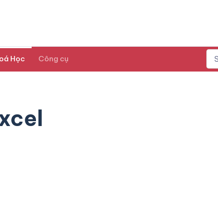
oá Học
Công cụ
xcel