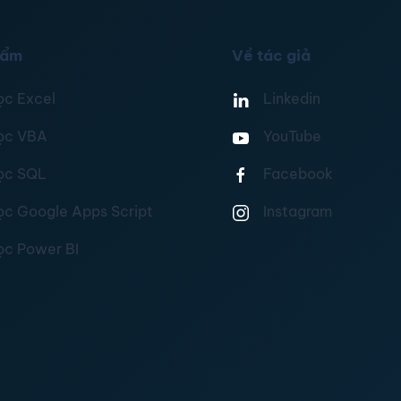
hẩm
Về tác giả
ọc Excel
Linkedin
ọc VBA
YouTube
ọc SQL
Facebook
ọc Google Apps Script
Instagram
ọc Power BI