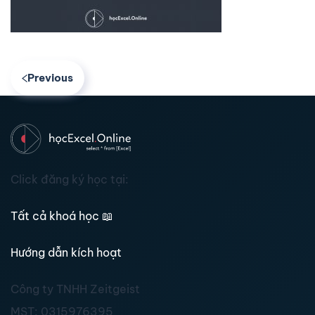
Previous
Click đăng ký học tại:
Tất cả khoá học
📖
Hướng dẫn kích hoạt
Công ty TNHH Zeitgeist
MST:
0315976395