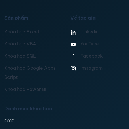
Sản phẩm
Về tác giả
Khóa học Excel
Linkedin
Khóa học VBA
YouTube
Khóa học SQL
Facebook
Khóa học Google Apps
Instagram
Script
Khóa học Power BI
Danh mục khóa học
EXCEL