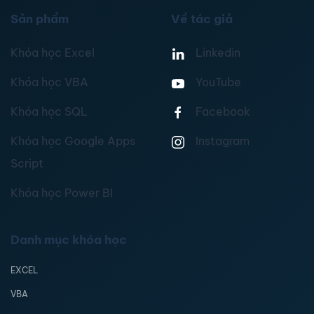
Sản phẩm
Về tác giả
Khóa học Excel
Linkedin
Khóa học VBA
YouTube
Khóa học SQL
Facebook
Khóa học Google Apps
Instagram
Script
Khóa học Power BI
Danh mục khóa học
EXCEL
VBA