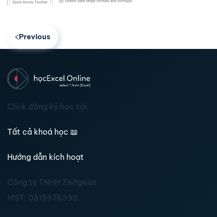
Previous
Click đăng ký học tại:
Tất cả khoá học
📖
Hướng dẫn kích hoạt
Công ty TNHH Zeitgeist
MST:
0315976395