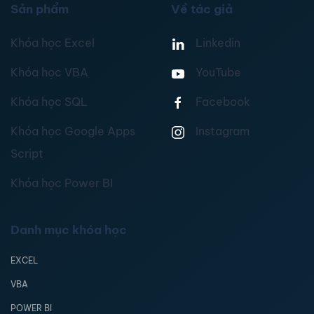
Sản phẩm
Về tác giả
Khóa học Excel
Linkedin
Khóa học VBA
YouTube
Khóa học SQL
Facebook
Khóa học Google Apps
Instagram
Script
Khóa học Power BI
Danh mục khóa học
EXCEL
VBA
POWER BI