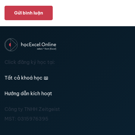
Gửi bình luận
Click đăng ký học tại:
Tất cả khoá học
📖
Hướng dẫn kích hoạt
Công ty TNHH Zeitgeist
MST:
0315976395