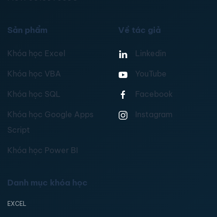
Sản phẩm
Về tác giả
Khóa học Excel
Linkedin
Khóa học VBA
YouTube
Khóa học SQL
Facebook
Khóa học Google Apps
Instagram
Script
Khóa học Power BI
Danh mục khóa học
EXCEL