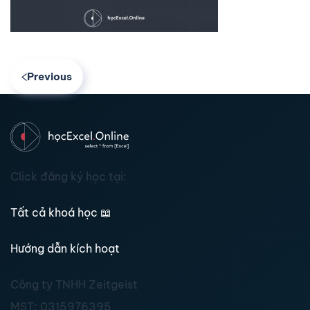
Previous
Click đăng ký học tại:
Tất cả khoá học
📖
Hướng dẫn kích hoạt
Công ty TNHH Zeitgeist
MST:
0315976395