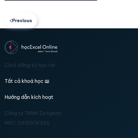
Previous
Click đăng ký học tại:
Tất cả khoá học
📖
Hướng dẫn kích hoạt
Công ty TNHH Zeitgeist
MST:
0315976395