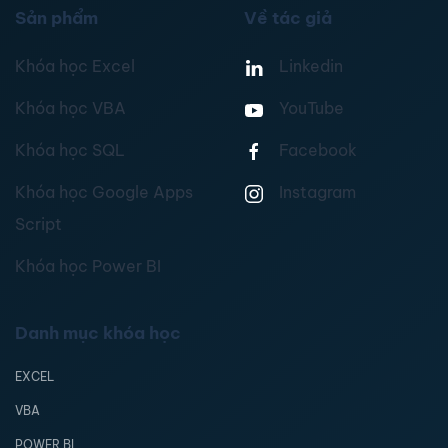
Sản phẩm
Về tác giả
Khóa học Excel
Linkedin
Khóa học VBA
YouTube
Khóa học SQL
Facebook
Khóa học Google Apps
Instagram
Script
Khóa học Power BI
Danh mục khóa học
EXCEL
VBA
POWER BI