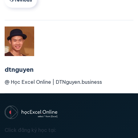
dtnguyen
@ Học Excel Online | DTNguyen.business
Click đăng ký học tại: