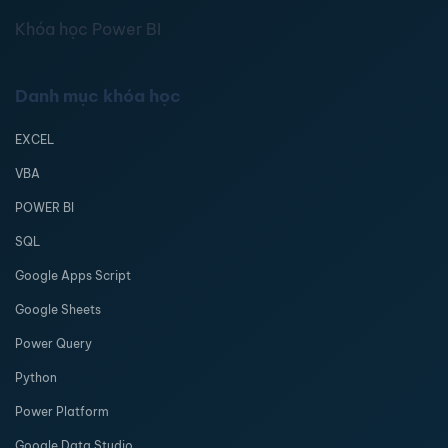
Khóa học Power BI
Danh mục khóa học
EXCEL
VBA
POWER BI
SQL
Google Apps Script
Google Sheets
Power Query
Python
Power Platform
Google Data Studio