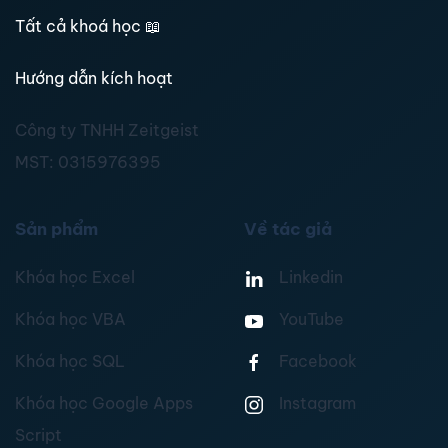
Tất cả khoá học
📖
Hướng dẫn kích hoạt
Công ty TNHH Zeitgeist
MST:
0315976395
Sản phẩm
Về tác giả
Khóa học Excel
Linkedin
Khóa học VBA
YouTube
Khóa học SQL
Facebook
Khóa học Google Apps
Instagram
Script