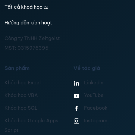
Tất cả khoá học
📖
Hướng dẫn kích hoạt
Công ty TNHH Zeitgeist
MST:
0315976395
Sản phẩm
Về tác giả
Khóa học Excel
Linkedin
Khóa học VBA
YouTube
Khóa học SQL
Facebook
Khóa học Google Apps
Instagram
Script