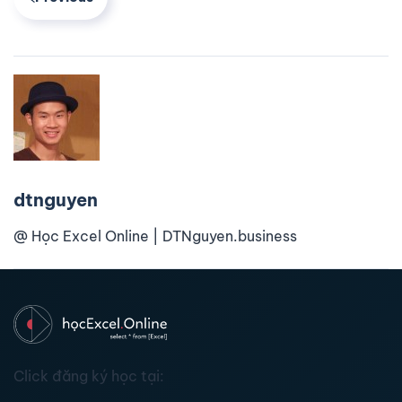
dtnguyen
@ Học Excel Online | DTNguyen.business
Click đăng ký học tại: