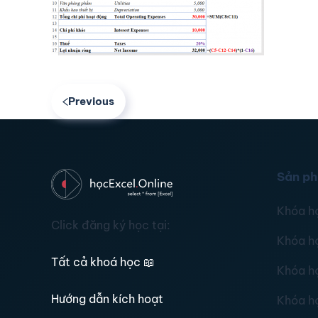
Previous
Sản p
Khóa h
Click đăng ký học tại:
Khóa h
Tất cả khoá học
📖
Khóa h
Hướng dẫn kích hoạt
Khóa h