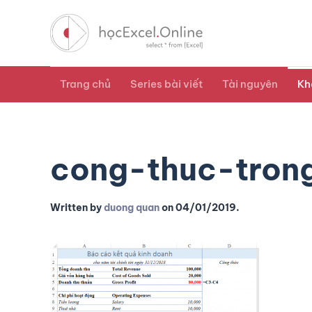
Trang chủ
Series bài viết
Tài nguyên
Kh
cong-thuc-tron
Written by
duong quan
on
04/01/2019
.