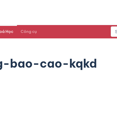
oá Học
Công cụ
g-bao-cao-kqkd