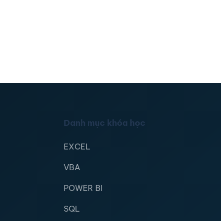
Danh mục khóa học
EXCEL
VBA
POWER BI
SQL