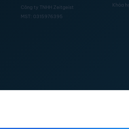
Khóa h
Công ty TNHH Zeitgeist
MST:
0315976395