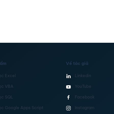
hẩm
Về tác giả
ọc Excel
Linkedin
ọc VBA
YouTube
ọc SQL
Facebook
ọc Google Apps Script
Instagram