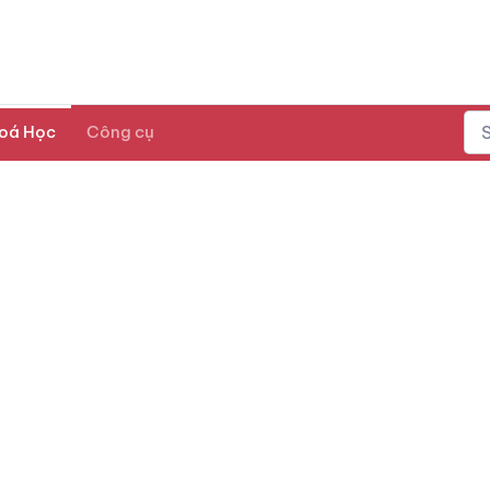
oá Học
Công cụ