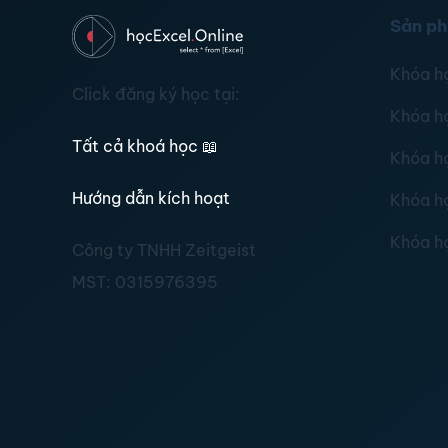
Sản p
Khóa h
Click đăng ký học tại:
Khóa h
Tất cả khoá học
📖
Khóa h
Hướng dẫn kích hoạt
Khóa h
Khóa h
Công ty TNHH Zeitgeist
MST:
0315976395