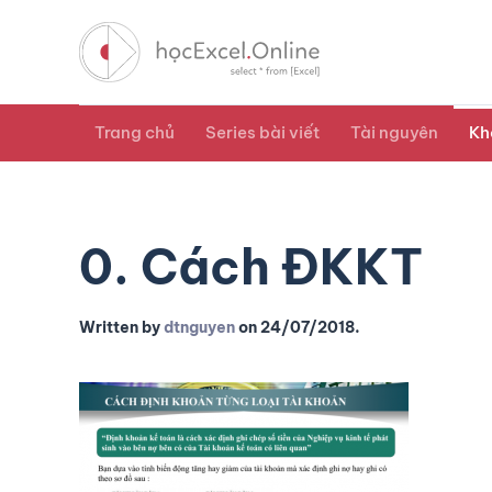
Trang chủ
Series bài viết
Tài nguyên
Kh
0. Cách ĐKKT
Written by
dtnguyen
on
24/07/2018
.