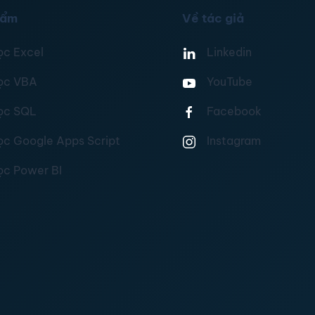
hẩm
Về tác giả
ọc Excel
Linkedin
ọc VBA
YouTube
ọc SQL
Facebook
ọc Google Apps Script
Instagram
ọc Power BI