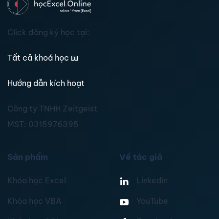
Click đăng ký học tại:
Tất cả khoá học
📖
Hướng dẫn kích hoạt
Công ty TNHH Zeitgeist
MST:
0315976395
Sản phẩm
Về tác giả
Khóa học Excel
Linkedin
Khóa học VBA
YouTube