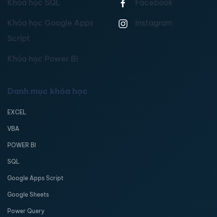
Khóa học SQL
Facebook
Khóa học Google Apps
Instagram
Script
Khóa học Power BI
Danh mục khóa học
EXCEL
VBA
POWER BI
SQL
Google Apps Script
Google Sheets
Power Query