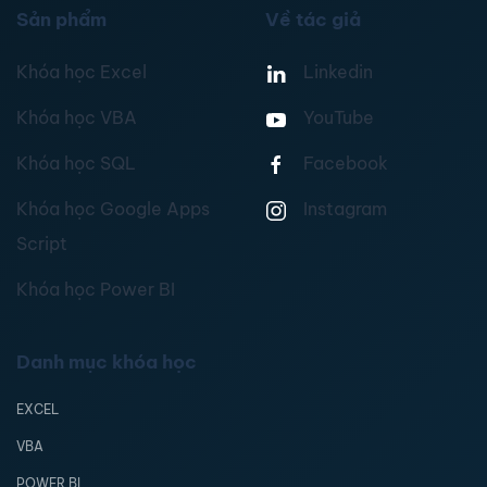
Sản phẩm
Về tác giả
Khóa học Excel
Linkedin
Khóa học VBA
YouTube
Khóa học SQL
Facebook
Khóa học Google Apps
Instagram
Script
Khóa học Power BI
Danh mục khóa học
EXCEL
VBA
POWER BI