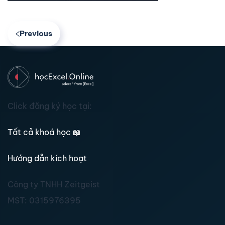
Previous
Click đăng ký học tại:
Tất cả khoá học
📖
Hướng dẫn kích hoạt
Công ty TNHH Zeitgeist
MST:
0315976395