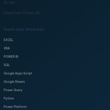
Script
Khóa học Power BI
Danh mục khóa học
EXCEL
VBA
POWER BI
SQL
Google Apps Script
Google Sheets
Power Query
Python
Power Platform