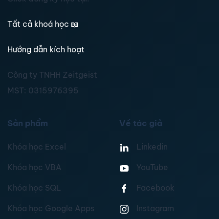
Tất cả khoá học
📖
Hướng dẫn kích hoạt
Công ty TNHH Zeitgeist
MST:
0315976395
Sản phẩm
Về tác giả
Khóa học Excel
Linkedin
Khóa học VBA
YouTube
Khóa học SQL
Facebook
Khóa học Google Apps
Instagram