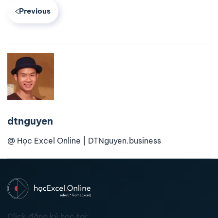
Previous
dtnguyen
@ Học Excel Online | DTNguyen.business
Click đăng ký học tại: