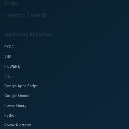
Script
Khóa học Power BI
Danh mục khóa học
EXCEL
VBA
POWER BI
SQL
Google Apps Script
Google Sheets
Power Query
Python
Power Platform