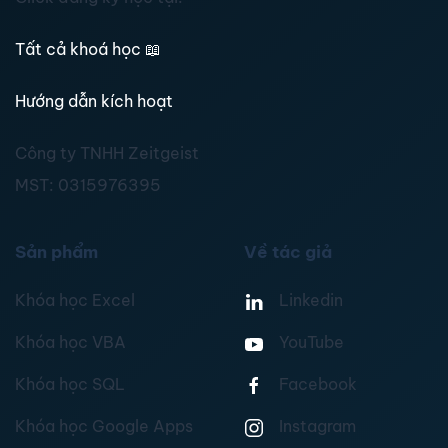
Tất cả khoá học
📖
Hướng dẫn kích hoạt
Công ty TNHH Zeitgeist
MST:
0315976395
Sản phẩm
Về tác giả
Khóa học Excel
Linkedin
Khóa học VBA
YouTube
Khóa học SQL
Facebook
Khóa học Google Apps
Instagram