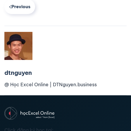
Previous
dtnguyen
@ Học Excel Online | DTNguyen.business
Click đăng ký học tại: