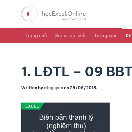
Trang chủ
Series bài viết
Tài nguyên
Kh
1. LĐTL – 09 B
Written by
dtnguyen
on
25/06/2018
.