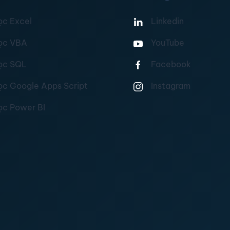
ọc Excel
Linkedin
ọc VBA
YouTube
ọc SQL
Facebook
ọc Google Apps Script
Instagram
ọc Power BI