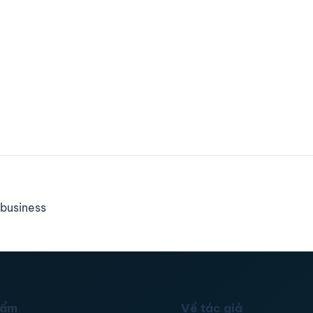
business
hẩm
Về tác giả