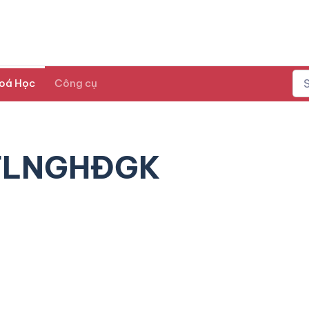
oá Học
Công cụ
BTLNGHĐGK