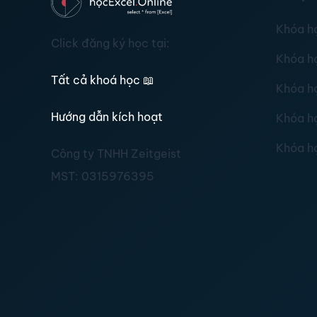
Khóa h
Click đăng ký học tại:
Khóa h
Tất cả khoá học
📖
Khóa h
Hướng dẫn kích hoạt
Khóa h
Khóa h
Công ty TNHH Zeitgeist
MST:
0315976395