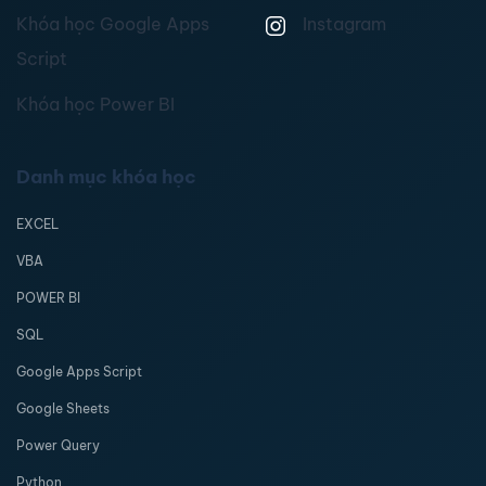
Khóa học Google Apps
Instagram
Script
Khóa học Power BI
Danh mục khóa học
EXCEL
VBA
POWER BI
SQL
Google Apps Script
Google Sheets
Power Query
Python