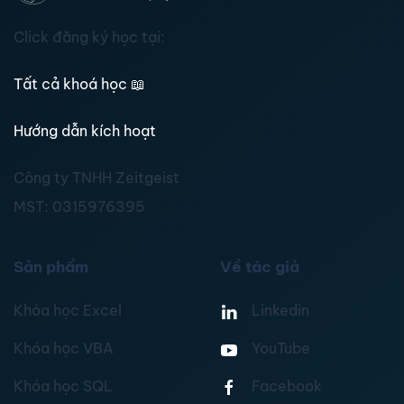
Click đăng ký học tại:
Tất cả khoá học
📖
Hướng dẫn kích hoạt
Công ty TNHH Zeitgeist
MST:
0315976395
Sản phẩm
Về tác giả
Khóa học Excel
Linkedin
Khóa học VBA
YouTube
Khóa học SQL
Facebook