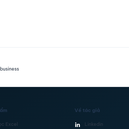
business
hẩm
Về tác giả
ọc Excel
Linkedin