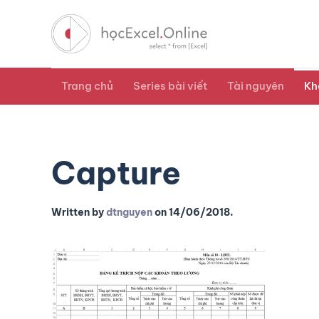
Trang chủ
Series bài viết
Tài nguyên
Kh
Capture
Written by
dtnguyen
on
14/06/2018
.