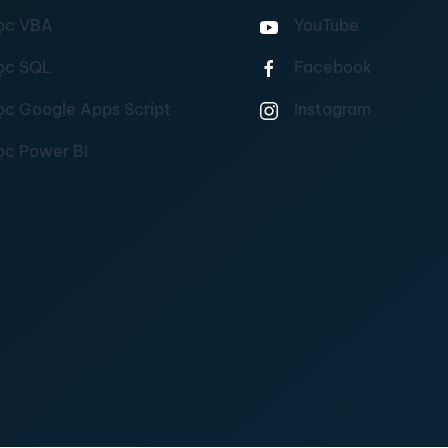
ọc VBA
YouTube
ọc SQL
Facebook
ọc Google Apps Script
Instagram
ọc Power BI