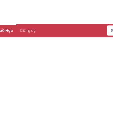
oá Học
Công cụ