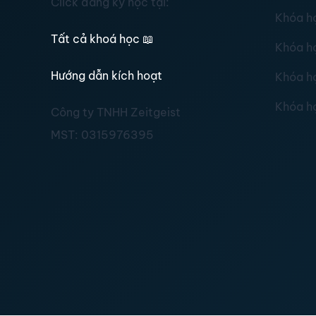
Click đăng ký học tại:
Khóa h
Tất cả khoá học
📖
Khóa h
Hướng dẫn kích hoạt
Khóa h
Khóa h
Công ty TNHH Zeitgeist
MST:
0315976395