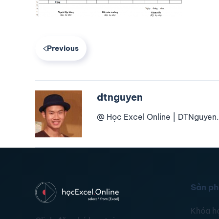
Previous
dtnguyen
@ Học Excel Online | DTNguyen.
Sản p
Khóa h