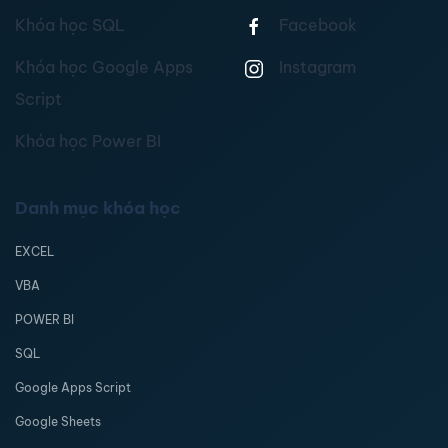
Khóa học SQL
Facebook
Khóa học Google Apps
Instagram
Script
Khóa học Power BI
Danh mục khóa học
EXCEL
VBA
POWER BI
SQL
Google Apps Script
Google Sheets