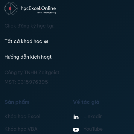
Click đăng ký học tại:
Tất cả khoá học
📖
Hướng dẫn kích hoạt
Công ty TNHH Zeitgeist
MST:
0315976395
Sản phẩm
Về tác giả
Khóa học Excel
Linkedin
Khóa học VBA
YouTube