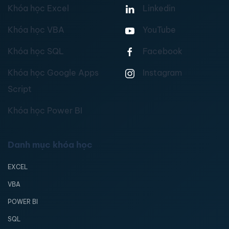
Khóa học Excel
Linkedin
Khóa học VBA
YouTube
Khóa học SQL
Facebook
Khóa học Google Apps
Instagram
Script
Khóa học Power BI
Danh mục khóa học
EXCEL
VBA
POWER BI
SQL