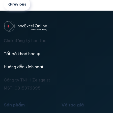
Previous
Click đăng ký học tại:
Tất cả khoá học
📖
Hướng dẫn kích hoạt
Công ty TNHH Zeitgeist
MST:
0315976395
Sản phẩm
Về tác giả