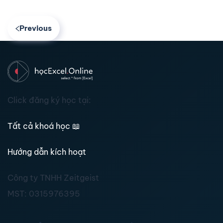
Previous
Click đăng ký học tại:
Tất cả khoá học
📖
Hướng dẫn kích hoạt
Công ty TNHH Zeitgeist
MST:
0315976395