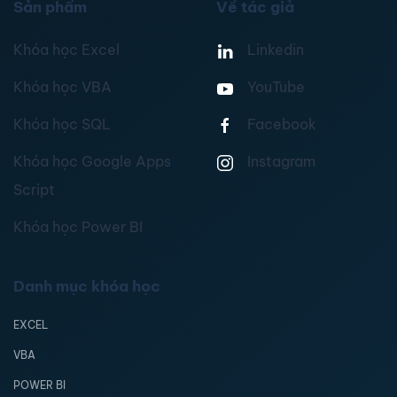
Sản phẩm
Về tác giả
Khóa học Excel
Linkedin
Khóa học VBA
YouTube
Khóa học SQL
Facebook
Khóa học Google Apps
Instagram
Script
Khóa học Power BI
Danh mục khóa học
EXCEL
VBA
POWER BI