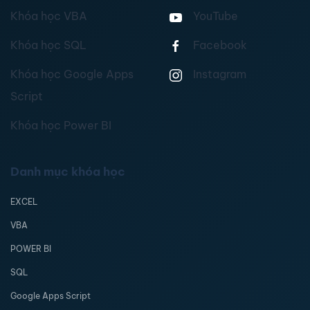
Khóa học VBA
YouTube
Khóa học SQL
Facebook
Khóa học Google Apps
Instagram
Script
Khóa học Power BI
Danh mục khóa học
EXCEL
VBA
POWER BI
SQL
Google Apps Script