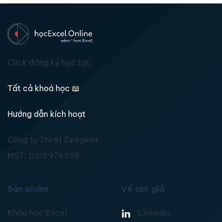
Click đăng ký học tại:
Tất cả khoá học
📖
Hướng dẫn kích hoạt
Công ty TNHH Zeitgeist
MST:
0315976395
Sản phẩm
Về tác giả
Khóa học Excel
Linkedin