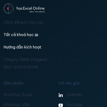
Click đăng ký học tại:
Tất cả khoá học
📖
Hướng dẫn kích hoạt
Công ty TNHH Zeitgeist
MST:
0315976395
Sản phẩm
Về tác giả
Khóa học Excel
Linkedin
Khóa học VBA
YouTube