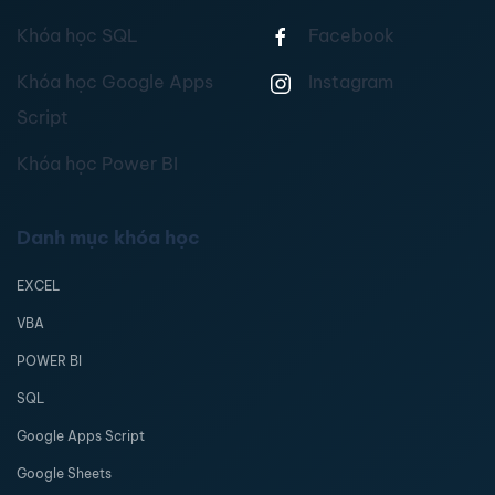
Khóa học SQL
Facebook
Khóa học Google Apps
Instagram
Script
Khóa học Power BI
Danh mục khóa học
EXCEL
VBA
POWER BI
SQL
Google Apps Script
Google Sheets