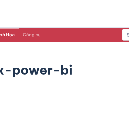
oá Học
Công cụ
x-power-bi