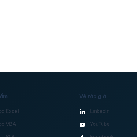
hẩm
Về tác giả
ọc Excel
Linkedin
ọc VBA
YouTube
ọc SQL
Facebook