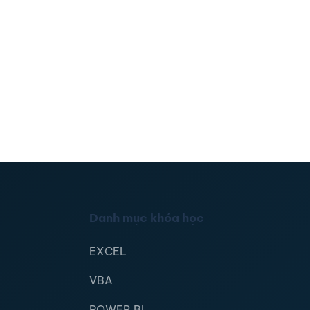
Danh mục khóa học
EXCEL
VBA
POWER BI