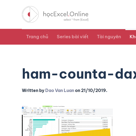
Trang chủ
Series bài viết
Tài nguyên
Kh
ham-counta-da
Written by
Dao Van Luan
on
21/10/2019
.