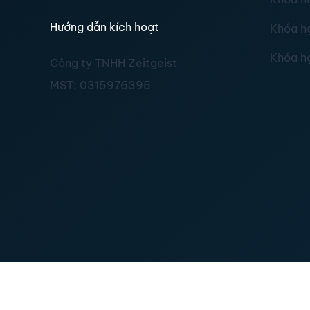
Hướng dẫn kích hoạt
Khóa h
Khóa h
Công ty TNHH Zeitgeist
MST:
0315976395