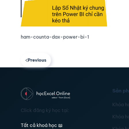
ham-counta-dax-power-bi-1
Previous
Sản p
Khóa h
Click đăng ký học tại:
Khóa h
Tất cả khoá học
📖
Khóa h