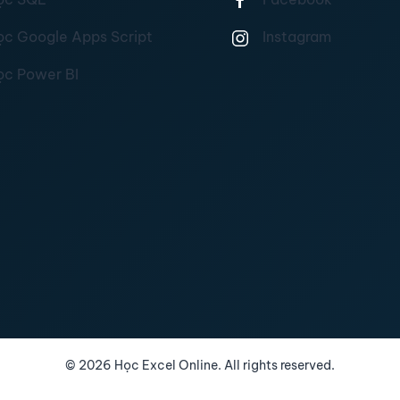
ọc Google Apps Script
Instagram
ọc Power BI
©
2026
Học Excel Online. All rights reserved.