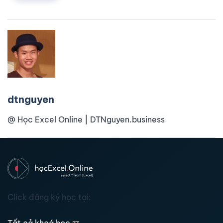
dtnguyen
@ Học Excel Online | DTNguyen.business
Click đăng ký học tại: