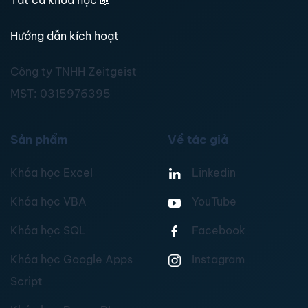
Tất cả khoá học
📖
Hướng dẫn kích hoạt
Công ty TNHH Zeitgeist
MST:
0315976395
Sản phẩm
Về tác giả
Khóa học Excel
Linkedin
Khóa học VBA
YouTube
Khóa học SQL
Facebook
Khóa học Google Apps
Instagram
Script