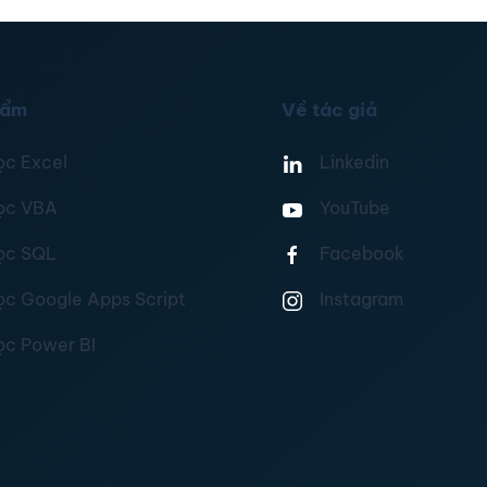
hẩm
Về tác giả
ọc Excel
Linkedin
ọc VBA
YouTube
ọc SQL
Facebook
ọc Google Apps Script
Instagram
ọc Power BI