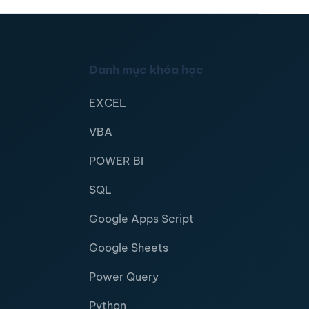
Danh mục khóa học
EXCEL
VBA
POWER BI
SQL
Google Apps Script
Google Sheets
Power Query
Python