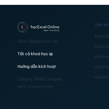
Sản p
Khóa h
Click đăng ký học tại:
Khóa h
Tất cả khoá học
📖
Khóa h
Hướng dẫn kích hoạt
Khóa h
Khóa h
Công ty TNHH Zeitgeist
MST:
0315976395