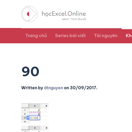
Trang chủ
Series bài viết
Tài nguyên
Kh
90
Written by
dtnguyen
on
30/09/2017
.