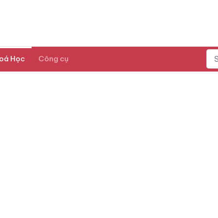
oá Học
Công cụ