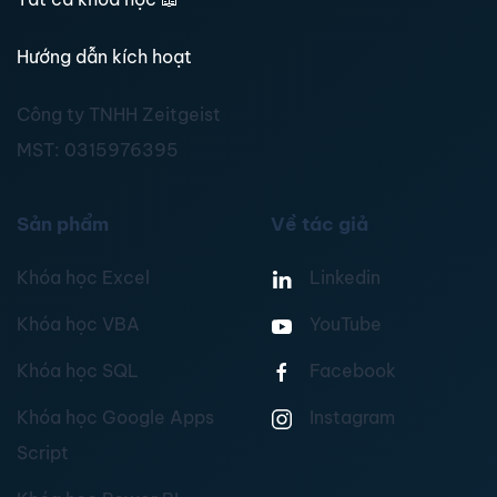
Hướng dẫn kích hoạt
Công ty TNHH Zeitgeist
MST:
0315976395
Sản phẩm
Về tác giả
Khóa học Excel
Linkedin
Khóa học VBA
YouTube
Khóa học SQL
Facebook
Khóa học Google Apps
Instagram
Script