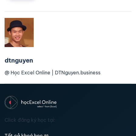
dtnguyen
@ Học Excel Online | DTNguyen.business
Click đăng ký học tại:
Tất cả khoá học
📖