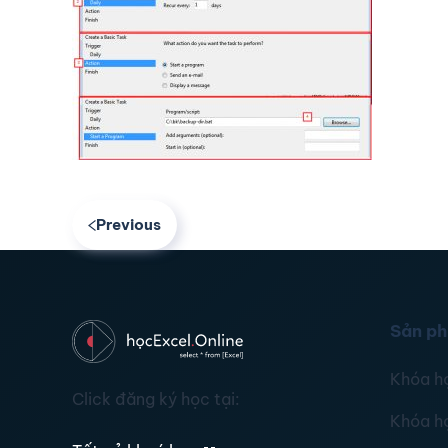
Previous
Sản p
Khóa h
Click đăng ký học tại:
Khóa h