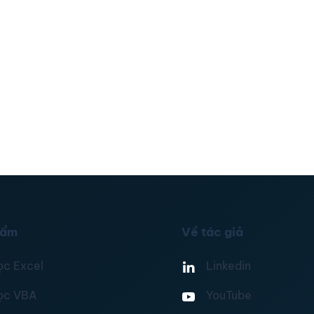
hẩm
Về tác giả
ọc Excel
Linkedin
ọc VBA
YouTube