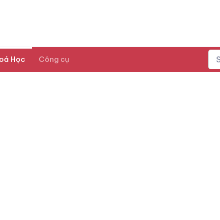
oá Học
Công cụ