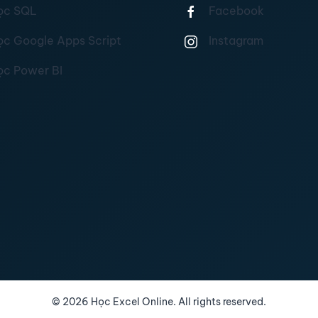
ọc SQL
Facebook
ọc Google Apps Script
Instagram
ọc Power BI
©
2026
Học Excel Online. All rights reserved.