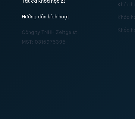
Tất cả khoá học
📖
Khóa h
Hướng dẫn kích hoạt
Khóa h
Khóa h
Công ty TNHH Zeitgeist
MST:
0315976395