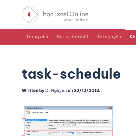
Trang chủ
Series bài viết
Tài nguyên
Kh
task-schedule
Written by
D. Nguyen
on
22/12/2018
.