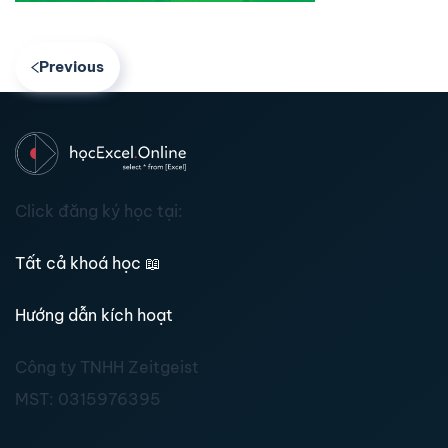
Previous
Click đăng ký học tại:
Tất cả khoá học
📖
Hướng dẫn kích hoạt
Công ty TNHH Zeitgeist
MST:
0315976395