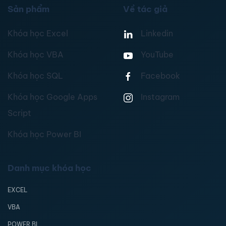
Sản phẩm
Về tác giả
Khóa học Excel
Linkedin
Khóa học VBA
YouTube
Khóa học SQL
Facebook
Khóa học Google Apps
Instagram
Script
Khóa học Power BI
Danh mục khóa học
EXCEL
VBA
POWER BI