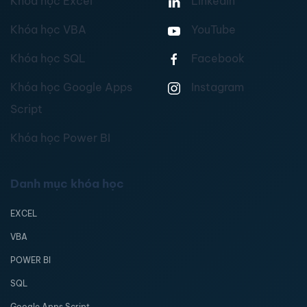
Khóa học Excel
Linkedin
Khóa học VBA
YouTube
Khóa học SQL
Facebook
Khóa học Google Apps
Instagram
Script
Khóa học Power BI
Danh mục khóa học
EXCEL
VBA
POWER BI
SQL
Google Apps Script