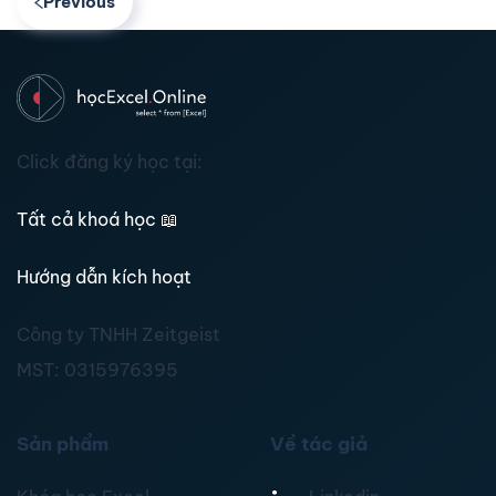
Previous
Click đăng ký học tại:
Tất cả khoá học
📖
Hướng dẫn kích hoạt
Công ty TNHH Zeitgeist
MST:
0315976395
Sản phẩm
Về tác giả