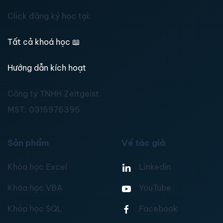
Click đăng ký học tại:
Tất cả khoá học
📖
Hướng dẫn kích hoạt
Công ty TNHH Zeitgeist
MST:
0315976395
Sản phẩm
Về tác giả
Khóa học Excel
Linkedin
Khóa học VBA
YouTube
Khóa học SQL
Facebook