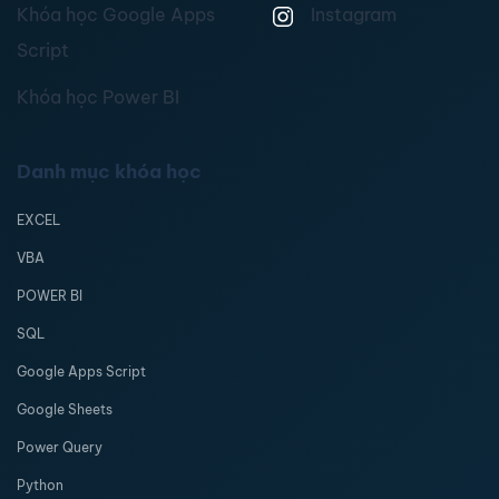
Khóa học Google Apps
Instagram
Script
Khóa học Power BI
Danh mục khóa học
EXCEL
VBA
POWER BI
SQL
Google Apps Script
Google Sheets
Power Query
Python