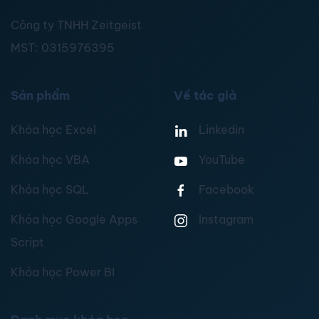
Công ty TNHH Zeitgeist
MST:
0315976395
Sản phẩm
Về tác giả
Khóa học Excel
Linkedin
Khóa học VBA
YouTube
Khóa học SQL
Facebook
Khóa học Google Apps
Instagram
Script
Khóa học Power BI