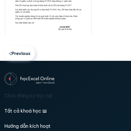
Previous
Click đăng ký học tại:
Tất cả khoá học
📖
Hướng dẫn kích hoạt