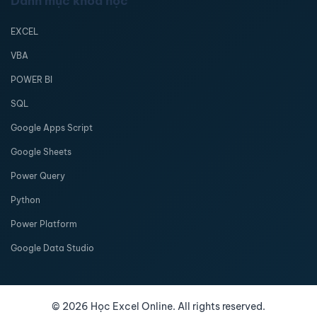
Danh mục khóa học
EXCEL
VBA
POWER BI
SQL
Google Apps Script
Google Sheets
Power Query
Python
Power Platform
Google Data Studio
©
2026
Học Excel Online. All rights reserved.