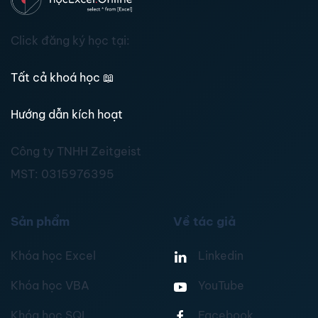
Click đăng ký học tại:
Tất cả khoá học
📖
Hướng dẫn kích hoạt
Công ty TNHH Zeitgeist
MST:
0315976395
Sản phẩm
Về tác giả
Khóa học Excel
Linkedin
Khóa học VBA
YouTube
Khóa học SQL
Facebook