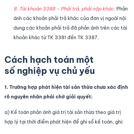
8. Tài khoản 3388 – Phải trả, phải nộp khác:
Phản
ánh các khoản phải trả khác của đơn vị ngoài nội
dung các khoản phải trả đã phản ánh trên các tài
khoản khác từ TK 3381 đến TK 3387.
Cách h
ạ
ch toán m
ộ
t
s
ố
nghi
ệ
p v
ụ
ch
ủ
y
ế
u
1. Tr­ường hợp phát hiện tài sản thừa ch­ưa xác định
rõ nguyên nhân phải chờ giải quyết:
a) Kế toán phản ánh giá trị tài sản thừa theo giá trị
hợp lý tại thời điểm phát hiện để ghi sổ kế toán, ghi: