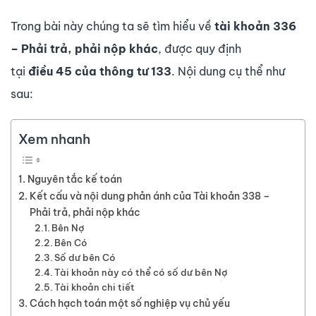
Trong bài này chúng ta sẽ tìm hiểu về
tài kho
ả
n 336
– Phải trả, phải nộp khác
, được quy định
tại
đi
ề
u
45
c
ủ
a th
ô
ng t
ư
133
. Nội dung cụ thể như
sau:
Xem nhanh
Nguyên tắc kế toán
Kết cấu và nội dung phản ánh của Tài khoản 338 –
Phải trả, phải nộp khác
Bên Nợ
Bên Có
Số dư bên Có
Tài khoản này có thể có số dư bên Nợ
Tài khoản chi tiết
Cách hạch toán một số nghiệp vụ chủ yếu