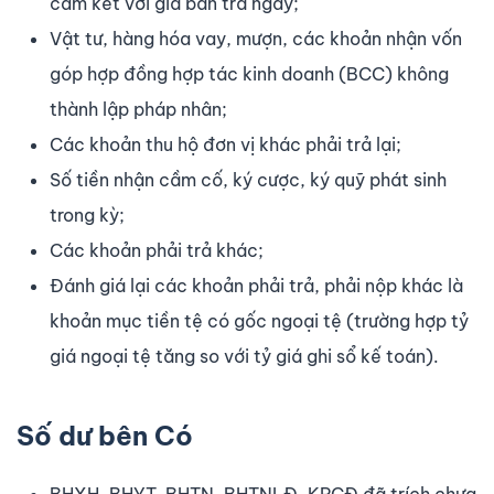
cam kết với giá bán trả ngay;
Vật tư, hàng hóa vay, mượn, các khoản nhận vốn
góp hợp đồng hợp tác kinh doanh (BCC) không
thành lập pháp nhân;
Các khoản thu hộ đơn vị khác phải trả lại;
Số tiền nhận cầm cố, ký cược, ký quỹ phát sinh
trong kỳ;
Các khoản phải trả khác;
Đánh giá lại các khoản phải trả, phải nộp khác là
khoản mục tiền tệ có gốc ngoại tệ (trường hợp tỷ
giá ngoại tệ tăng so với tỷ giá ghi sổ kế toán).
Số dư bên Có
BHXH, BHYT, BHTN, BHTNLĐ, KPCĐ đã trích chưa