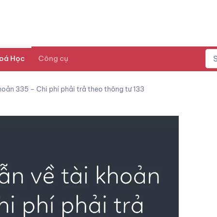
oá Học
Công cụ
oản 335 – Chi phí phải trả theo thông tư 133