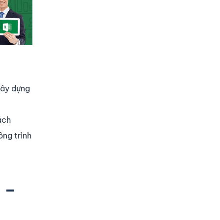
xây dựng
ách
ông trình
 –