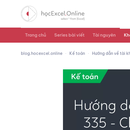
Trang chủ
Series bài viết
Tài nguyên
Kh
blog.hocexcel.online
Kế toán
Hướng dẫn về tài kh