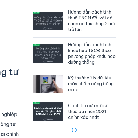
Hướng dẫn cách tính
thuế TNCN đối với cá
nhân có thu nhập 2 nơi
trở lên
Hướng dẫn cách tính
khấu hao TSCĐ theo
phương pháp khấu hao
đường thẳng
g tư
Kỹ thuật xử lý dữ liệu
máy chấm công bằng
excel
Cách tra cứu mã số
thuế cá nhân 2021
 nghiệp
chính xác nhất
hông tư
ài chính