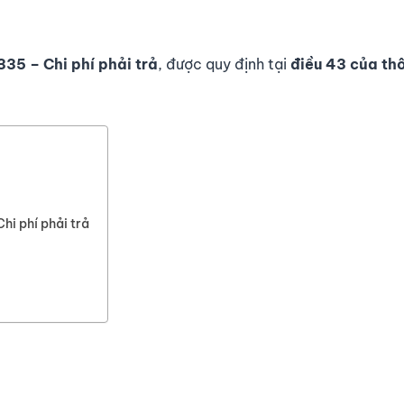
335 – Chi phí phải trả
, được quy định tại
đi
ề
u
43
c
ủ
a th
hi phí phải trả