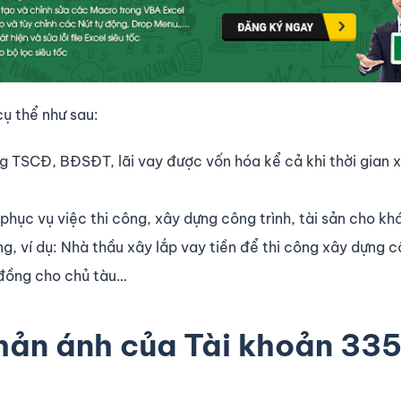
cụ thể như sau:
ng TSCĐ, BĐSĐT, lãi vay được vốn hóa kể cả khi thời gian 
 phục vụ việc thi công, xây dựng công trình, tài sản cho kh
g, ví dụ: Nhà thầu xây lắp vay tiền để thi công xây dựng c
 đồng cho chủ tàu…
hản ánh của Tài khoản 335