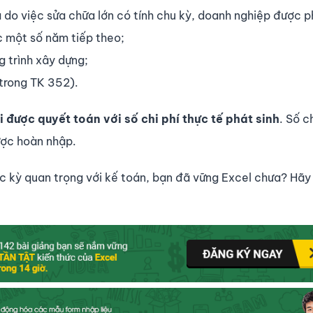
 do việc sửa chữa lớn có tính chu kỳ, doanh nghiệp được p
c một số năm tiếp theo;
 trình xây dựng;
trong TK 352).
i được quyết toán với số chi phí thực tế phát sinh
. Số c
được hoàn nhập.
 kỳ quan trọng với kế toán, bạn đã vững Excel chưa? Hãy 