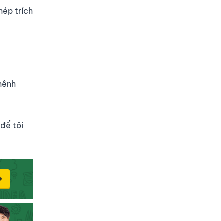
hép trích
hênh
để tôi