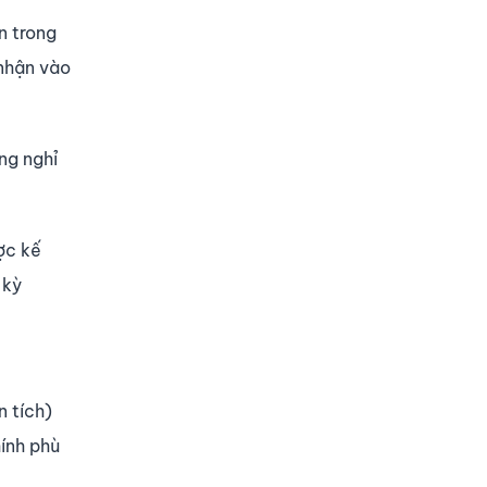
n trong
 nhận vào
ơng nghỉ
ợc kế
 kỳ
n tích)
hính phù