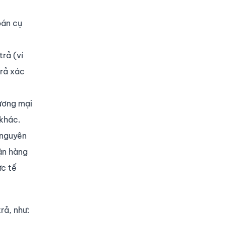
oán cụ
rả (ví
trả xác
hương mại
 khác.
 nguyên
hận hàng
ực tế
rả, như: