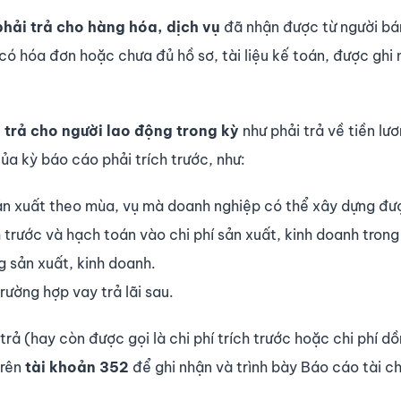
hải trả cho hàng hóa, dịch vụ
đã nhận được từ người bá
ó hóa đơn hoặc chưa đủ hồ sơ, tài liệu kế toán, được ghi
trả cho người lao động trong kỳ
như phải trả về tiền lư
ủa kỳ báo cáo phải trích trước, như:
sản xuất theo mùa, vụ mà doanh nghiệp có thể xây dựng đư
 trước và hạch toán vào chi phí sản xuất, kinh doanh trong
ng sản xuất, kinh doanh.
trường hợp vay trả lãi sau.
rả (hay còn được gọi là chi phí trích trước hoặc chi phí dồ
trên
tài khoản 352
để ghi nhận và trình bày Báo cáo tài c