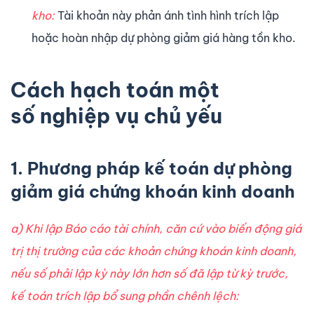
kho:
Tài khoản này phản ánh tình hình trích lập
hoặc hoàn nhập dự phòng giảm giá hàng tồn kho.
Cách h
ạ
ch toán m
ộ
t
s
ố
nghi
ệ
p v
ụ
ch
ủ
y
ế
u
1. Phương pháp kế toán dự phòng
giảm giá chứng khoán kinh doanh
a) Khi lập Báo cáo tài chính, căn cứ vào biến động giá
trị thị trường của các khoản chứng khoán kinh doanh,
nếu số phải lập kỳ này lớn hơn số đã lập từ kỳ trước,
kế toán trích lập bổ sung phần chênh lệch: