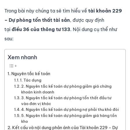
Trong bài này chúng ta sẽ tìm hiểu về
tài kho
ả
n 229
– Dự phòng tổn thất tài sản
, được quy định
tại
đi
ề
u
36
c
ủ
a th
ô
ng t
ư
133
. Nội dung cụ thể như
sau:
Xem nhanh
Nguyên tắc kế toán
1. Tác dụng
2. Nguyên tắc kế toán dự phòng giảm giá chứng
khoán kinh doanh
3. Nguyên tắc kế toán dự phòng tổn thất đầu tư
vào đơn vị khác
4. Nguyên tắc kế toán dự phòng nợ phải thu khó đòi
5. Nguyên tắc kế toán dự phòng giảm giá hàng tồn
kho
Kết cấu và nội dung phản ánh của Tài khoản 229 – Dự