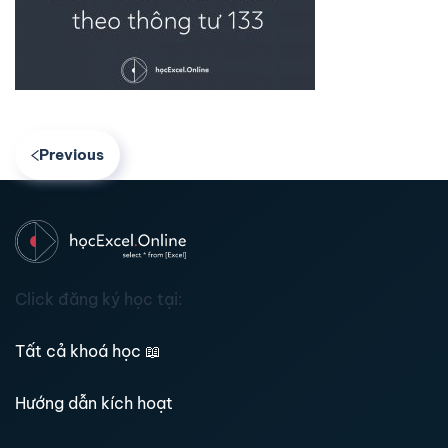
Previous
Click đăng ký học tại:
Tất cả khoá học
📖
Hướng dẫn kích hoạt