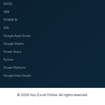
EXCEL
VBA
POWER BI
SQL
Google Apps Script
Google Sheets
Power Query
Python
Power Platform
Google Data Studio
©
2026
Học Excel Online. All rights reserved.