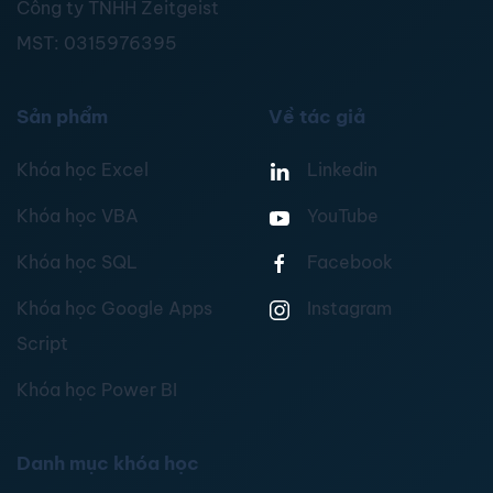
Công ty TNHH Zeitgeist
MST:
0315976395
Sản phẩm
Về tác giả
Khóa học Excel
Linkedin
Khóa học VBA
YouTube
Khóa học SQL
Facebook
Khóa học Google Apps
Instagram
Script
Khóa học Power BI
Danh mục khóa học