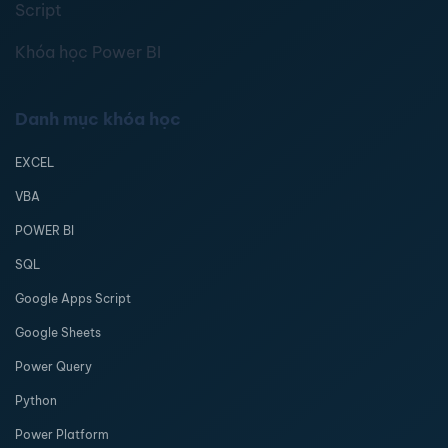
Script
Khóa học Power BI
Danh mục khóa học
EXCEL
VBA
POWER BI
SQL
Google Apps Script
Google Sheets
Power Query
Python
Power Platform