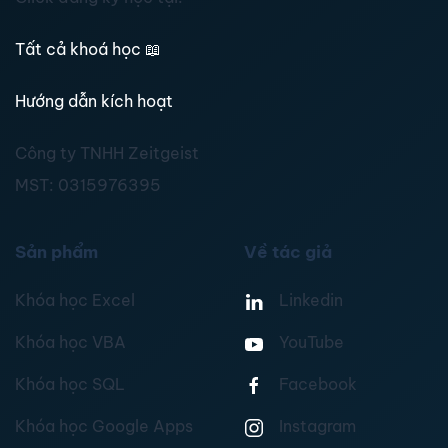
Tất cả khoá học
📖
Hướng dẫn kích hoạt
Công ty TNHH Zeitgeist
MST:
0315976395
Sản phẩm
Về tác giả
Khóa học Excel
Linkedin
Khóa học VBA
YouTube
Khóa học SQL
Facebook
Khóa học Google Apps
Instagram