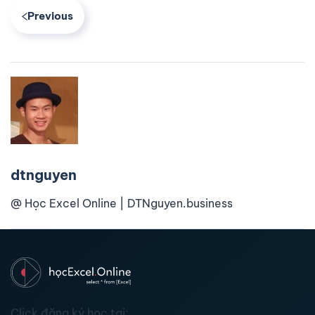
Previous
dtnguyen
@ Học Excel Online | DTNguyen.business
Click đăng ký học tại: