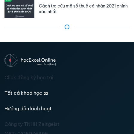
Cách tra cứu mã số thuế cá nhân 2021 chính
xác nhất
Click đăng ký học tại:
Tất cả khoá học
📖
Hướng dẫn kích hoạt
Công ty TNHH Zeitgeist
MST:
0315976395