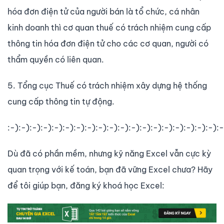
hóa đơn điện tử của người bán là tổ chức, cá nhân
kinh doanh thì cơ quan thuế có trách nhiệm cung cấp
thông tin hóa đơn điện tử cho các cơ quan, người có
thẩm quyền có liên quan.
5. Tổng cục Thuế có trách nhiệm xây dựng hệ thống
cung cấp thông tin tự động.
:-):-):-):-):-):-):-):-):-):-):-):-):-):-):-):-):-):-):-):-
Dù đã có phần mềm, nhưng kỹ năng Excel vẫn cực kỳ
quan trọng với kế toán, bạn đã vững Excel chưa? Hãy
để tôi giúp bạn, đăng ký khoá học Excel: