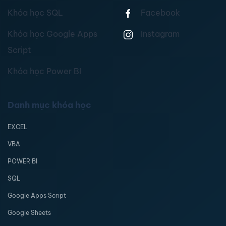
Khóa học SQL
Facebook
Khóa học Google Apps
Instagram
Script
Khóa học Power BI
Danh mục khóa học
EXCEL
VBA
POWER BI
SQL
Google Apps Script
Google Sheets