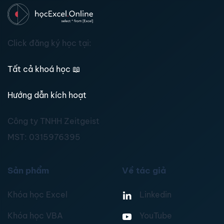
Click đăng ký học tại:
Tất cả khoá học
📖
Hướng dẫn kích hoạt
Công ty TNHH Zeitgeist
MST:
0315976395
Sản phẩm
Về tác giả
Khóa học Excel
Linkedin
Khóa học VBA
YouTube