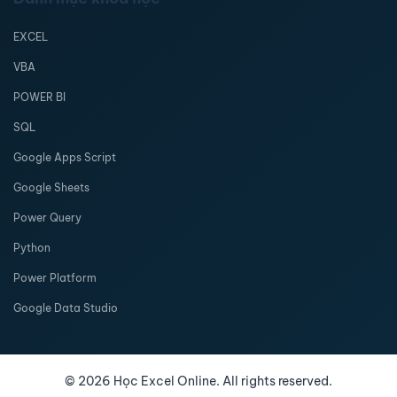
EXCEL
VBA
POWER BI
SQL
Google Apps Script
Google Sheets
Power Query
Python
Power Platform
Google Data Studio
©
2026
Học Excel Online. All rights reserved.