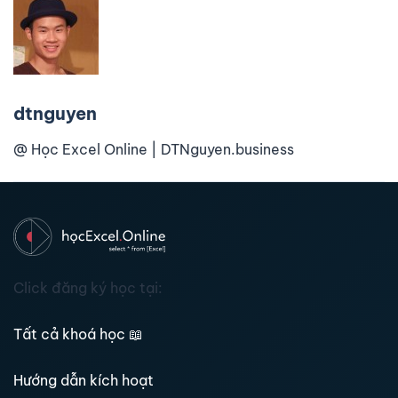
dtnguyen
@ Học Excel Online | DTNguyen.business
Click đăng ký học tại:
Tất cả khoá học
📖
Hướng dẫn kích hoạt