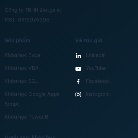
Công ty TNHH Zeitgeist
MST:
0315976395
Sản phẩm
Về tác giả
Khóa học Excel
Linkedin
Khóa học VBA
YouTube
Khóa học SQL
Facebook
Khóa học Google Apps
Instagram
Script
Khóa học Power BI
Danh mục khóa học