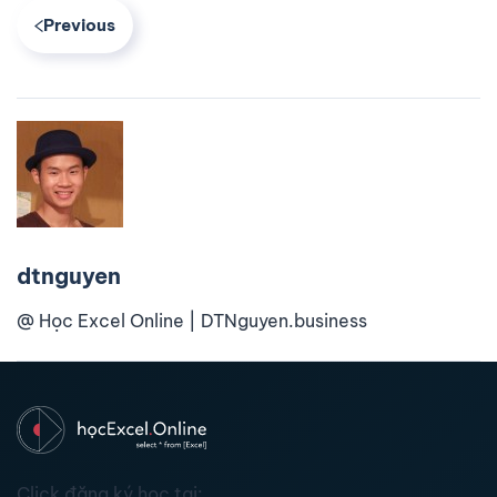
Previous
dtnguyen
@ Học Excel Online | DTNguyen.business
Click đăng ký học tại: