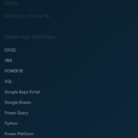
Script
Khóa học Power BI
Danh mục khóa học
EXCEL
VBA
POWER BI
SQL
Google Apps Script
Google Sheets
Power Query
Python
Power Platform