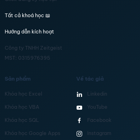
Tất cả khoá học
📖
Hướng dẫn kích hoạt
Công ty TNHH Zeitgeist
MST:
0315976395
Sản phẩm
Về tác giả
Khóa học Excel
Linkedin
Khóa học VBA
YouTube
Khóa học SQL
Facebook
Khóa học Google Apps
Instagram