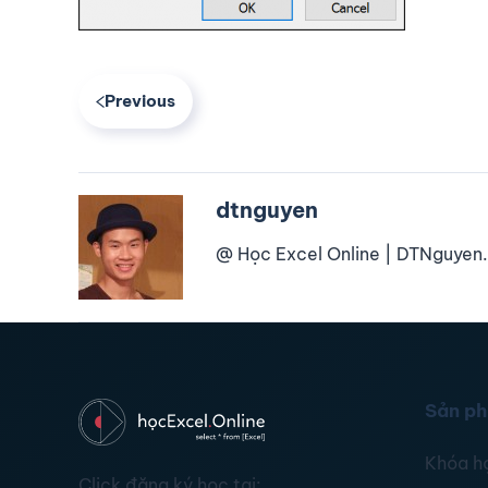
Previous
dtnguyen
@ Học Excel Online | DTNguyen.
Sản p
Khóa h
Click đăng ký học tại: