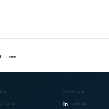
business
hẩm
Về tác giả
ọc Excel
Linkedin