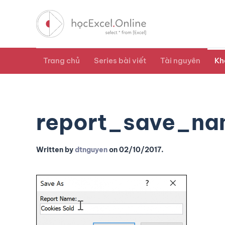
Trang chủ
Series bài viết
Tài nguyên
Kh
report_save_n
Written by
dtnguyen
on
02/10/2017
.