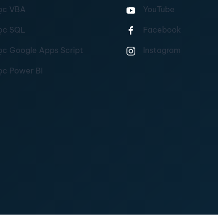
ọc VBA
YouTube
ọc SQL
Facebook
ọc Google Apps Script
Instagram
ọc Power BI