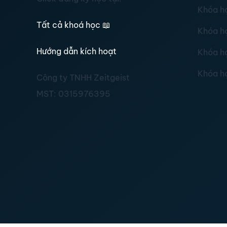
Khóa h
Tất cả khoá học
📖
Khóa h
Hướng dẫn kích hoạt
Khóa h
Khóa h
Công ty TNHH Zeitgeist
MST:
0315976395