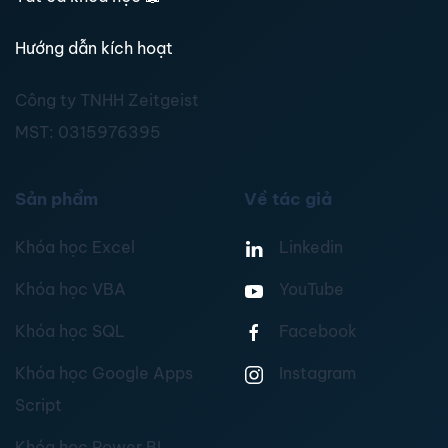
Hướng dẫn kích hoạt
Công ty TNHH Zeitgeist
MST:
0315976395
Sản phẩm
Về tác giả
Khóa học Excel
Linkedin
Khóa học VBA
YouTube
Khóa học SQL
Facebook
Khóa học Google Apps
Instagram
Script
Khóa học Power BI