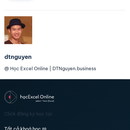
dtnguyen
@ Học Excel Online | DTNguyen.business
Click đăng ký học tại:
Tất cả khoá học
📖