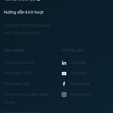
Hướng dẫn kích hoạt
Công ty TNHH Zeitgeist
MST:
0315976395
Sản phẩm
Về tác giả
Khóa học Excel
Linkedin
Khóa học VBA
YouTube
Khóa học SQL
Facebook
Khóa học Google Apps
Instagram
Script
Khóa học Power BI