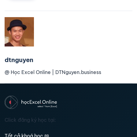
dtnguyen
@ Học Excel Online | DTNguyen.business
Click đăng ký học tại:
Tất cả khoá học
📖