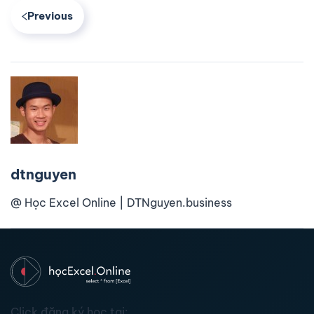
Previous
dtnguyen
@ Học Excel Online | DTNguyen.business
Click đăng ký học tại: