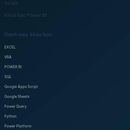
Script
Khóa học Power BI
Danh mục khóa học
EXCEL
VBA
POWER BI
SQL
Google Apps Script
Google Sheets
Power Query
Python
Power Platform