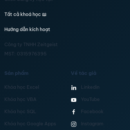
Tất cả khoá học
📖
Hướng dẫn kích hoạt
Công ty TNHH Zeitgeist
MST:
0315976395
Sản phẩm
Về tác giả
Khóa học Excel
Linkedin
Khóa học VBA
YouTube
Khóa học SQL
Facebook
Khóa học Google Apps
Instagram