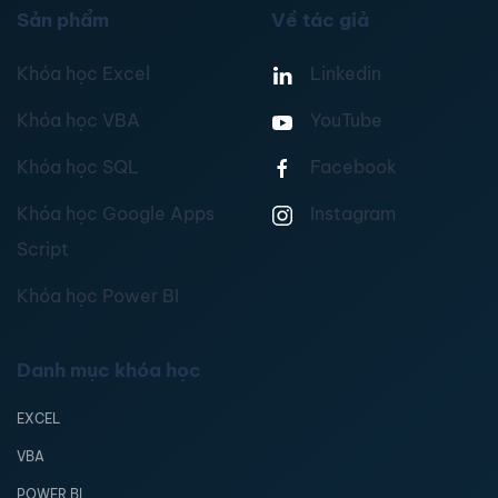
Sản phẩm
Về tác giả
Khóa học Excel
Linkedin
Khóa học VBA
YouTube
Khóa học SQL
Facebook
Khóa học Google Apps
Instagram
Script
Khóa học Power BI
Danh mục khóa học
EXCEL
VBA
POWER BI