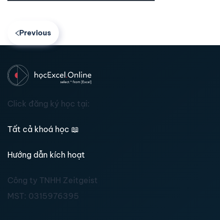
Previous
Click đăng ký học tại:
Tất cả khoá học
📖
Hướng dẫn kích hoạt
Công ty TNHH Zeitgeist
MST:
0315976395