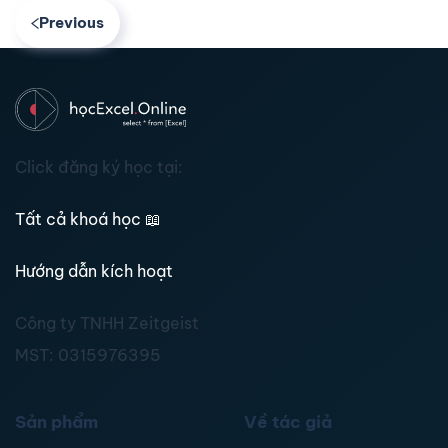
Previous
Click đăng ký học tại:
Tất cả khoá học
📖
Hướng dẫn kích hoạt
Công ty TNHH Zeitgeist
MST:
0315976395
Sản phẩm
Về tác giả