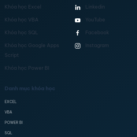
Khóa học Excel
Linkedin
Khóa học VBA
YouTube
Khóa học SQL
Facebook
Khóa học Google Apps
Instagram
Script
Khóa học Power BI
Danh mục khóa học
EXCEL
VBA
POWER BI
SQL