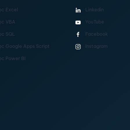
ọc Excel
Linkedin
ọc VBA
YouTube
ọc SQL
Facebook
ọc Google Apps Script
Instagram
ọc Power BI