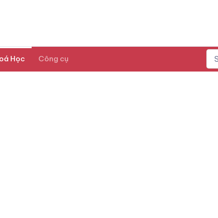
oá Học
Công cụ