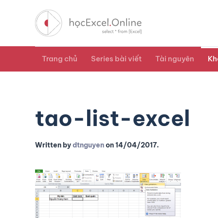
Trang chủ
Series bài viết
Tài nguyên
Kh
tao-list-excel
Written by
dtnguyen
on
14/04/2017
.