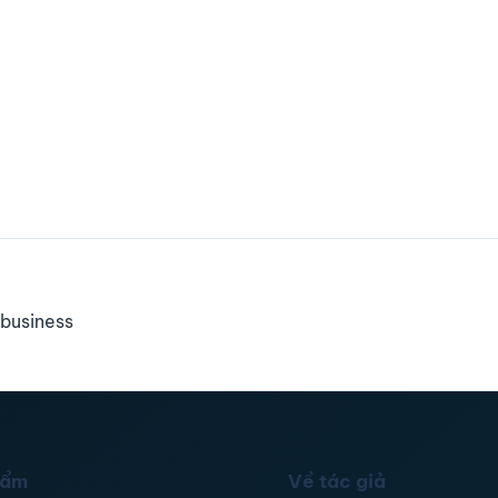
business
hẩm
Về tác giả