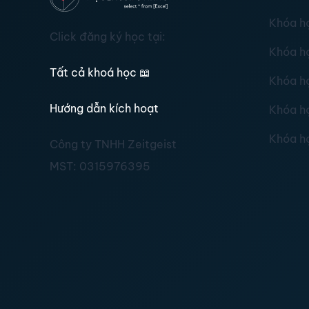
Khóa h
Click đăng ký học tại:
Khóa h
Tất cả khoá học
📖
Khóa h
Hướng dẫn kích hoạt
Khóa h
Khóa h
Công ty TNHH Zeitgeist
MST:
0315976395