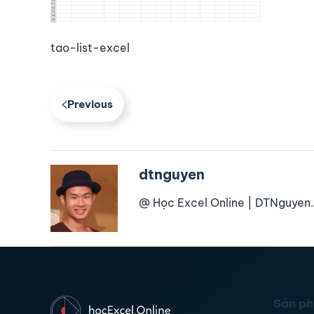
tao-list-excel
Previous
dtnguyen
@ Học Excel Online | DTNguyen.
Sản p